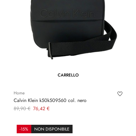
CARRELLO
Home
Calvin Klein k50k509560 col. nero
Prezzo
Prezzo
89,90 €
76,42 €
regolare
-15%
NON DISPONIBILE