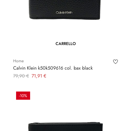
CARRELLO
Home
Calvin Klein k50k509616 col. bax black
Prezzo
Prezzo
79,90 €
71,91 €
regolare
-10%