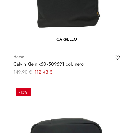
CARRELLO
Home
Calvin Klein k50k509591 col. nero
Prezzo
Prezzo
149,90 €
112,43 €
regolare
-15%