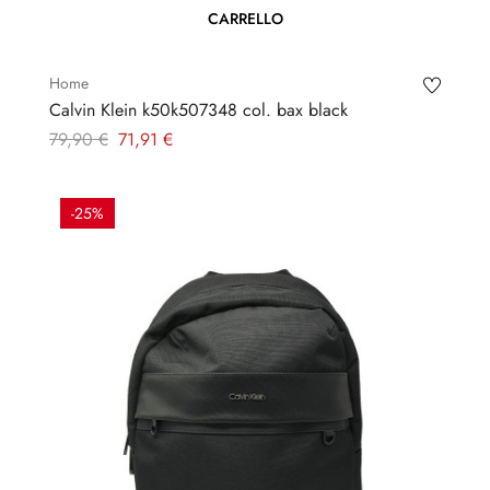
CARRELLO
Home
Calvin Klein k50k507348 col. bax black
Prezzo
Prezzo
79,90 €
71,91 €
regolare
-25%