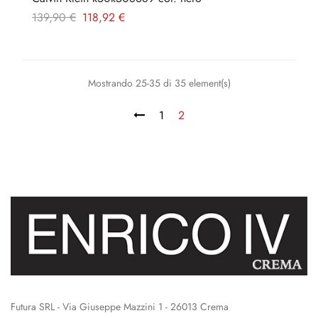
Prezzo
Prezzo
139,90 €
118,92 €
regolare
Mostrando 25-35 di 35 element(s)
1
2
Futura SRL - Via Giuseppe Mazzini 1 - 26013 Crema