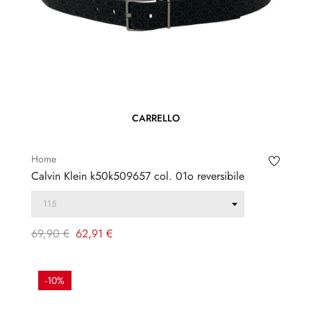
CARRELLO
Home
Calvin Klein k50k509657 col. 01o reversibile
Prezzo
Prezzo
69,90 €
62,91 €
regolare
-10%