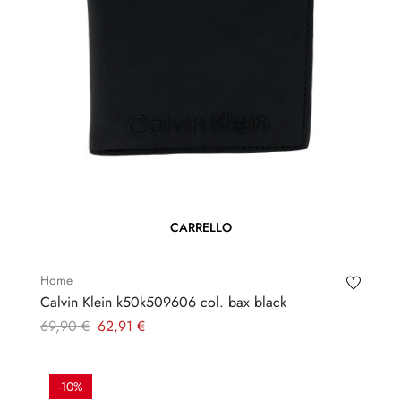
CARRELLO
Home
Calvin Klein k50k509606 col. bax black
Prezzo
Prezzo
69,90 €
62,91 €
regolare
-10%