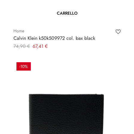
CARRELLO
Home
Calvin Klein k50k509972 col. bax black
Prezzo
Prezzo
74,90 €
67,41 €
regolare
-10%