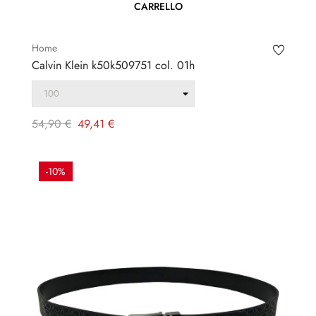
CARRELLO
Home
Calvin Klein k50k509751 col. 01h
Prezzo
Prezzo
54,90 €
49,41 €
regolare
-10%