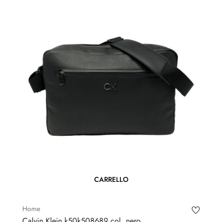
CARRELLO
Home
Calvin Klein k50k508689 col. nero