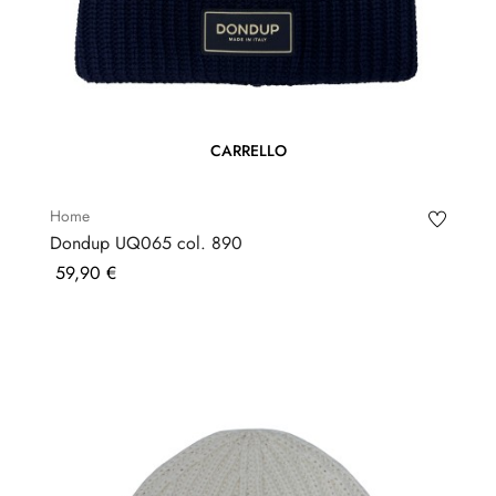
CARRELLO
Home
Dondup UQ065 col. 890
Prezzo
59,90 €