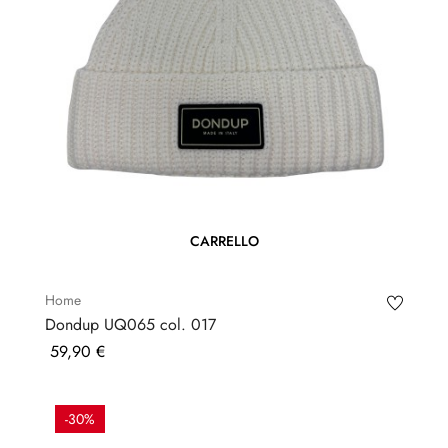
CARRELLO
Home
Dondup UQ065 col. 017
Prezzo
59,90 €
-30%