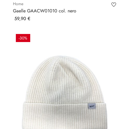
Home
Gaelle GAACW01010 col. nero
Prezzo
59,90 €
-30%