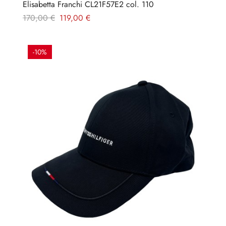
Elisabetta Franchi CL21F57E2 col. 110
Prezzo
Prezzo
170,00 €
119,00 €
regolare
-10%