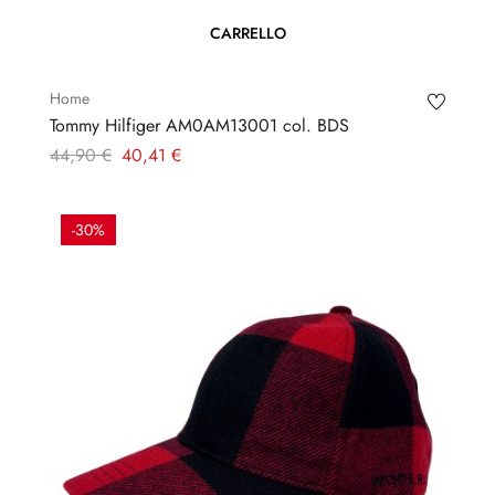
CARRELLO
Home
Tommy Hilfiger AM0AM13001 col. BDS
Prezzo
Prezzo
44,90 €
40,41 €
regolare
-30%