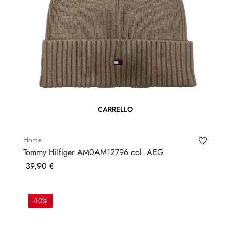
CARRELLO
Home
Tommy Hilfiger AM0AM12796 col. AEG
Prezzo
39,90 €
-10%