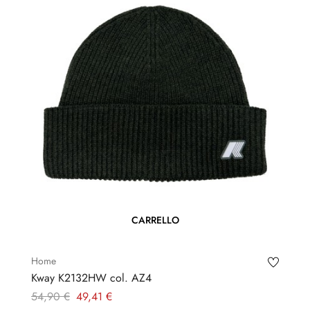
CARRELLO
Home
Kway K2132HW col. AZ4
Prezzo
Prezzo
54,90 €
49,41 €