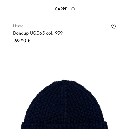
CARRELLO
Home
Dondup UQ065 col. 999
Prezzo
59,90 €