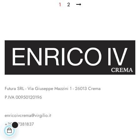
1
2
Futura SRL - Via Giuseppe Mazzini 1 - 26013 Crema
P.IVA 00950120196
enricoivcrema@virgilio.it
+39037381837