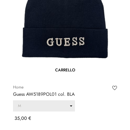
CARRELLO
Home
Guess AW5189POL01 col. BLA
Prezzo
35,00 €