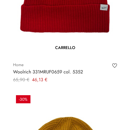
CARRELLO
Home
Woolrich 331MRUF0659 col. 5352
Prezzo
Prezzo
65,90 €
46,13 €
regolare
-30%