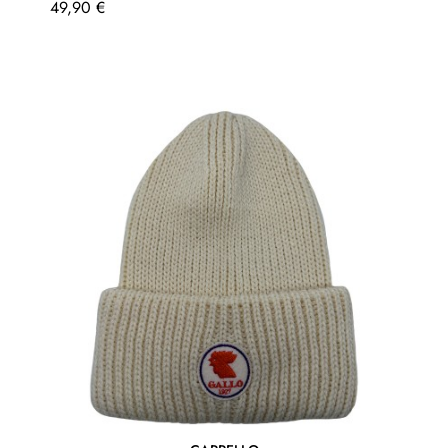
Prezzo
49,90 €