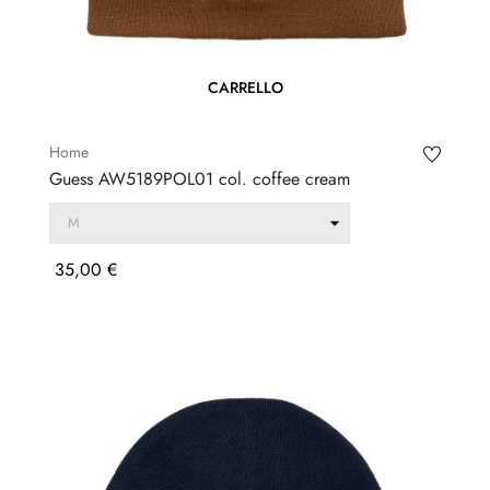
CARRELLO
Home
Guess AW5189POL01 col. coffee cream
Prezzo
35,00 €