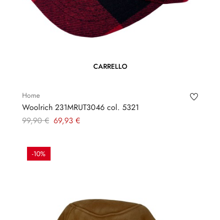
CARRELLO
Home
Woolrich 231MRUT3046 col. 5321
Prezzo
Prezzo
99,90 €
69,93 €
regolare
-10%