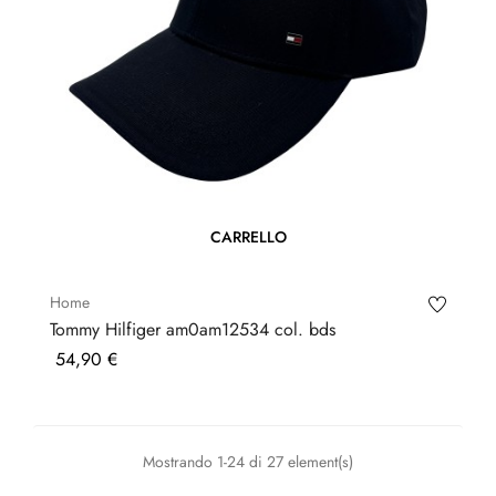
CARRELLO
Home
Tommy Hilfiger am0am12534 col. bds
Prezzo
54,90 €
Mostrando 1-24 di 27 element(s)