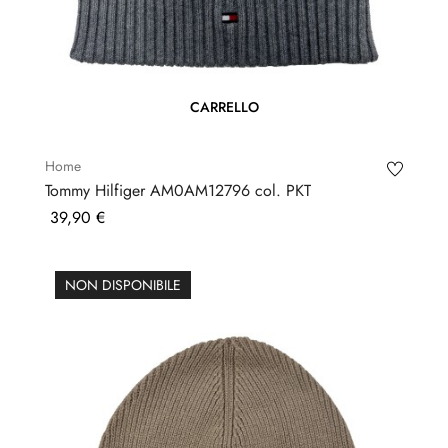
CARRELLO
Home
Tommy Hilfiger AM0AM12796 col. PKT
Prezzo
39,90 €
NON DISPONIBILE