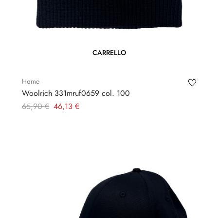
CARRELLO
Home
Woolrich 331mruf0659 col. 100
Prezzo
Prezzo
65,90 €
46,13 €
regolare