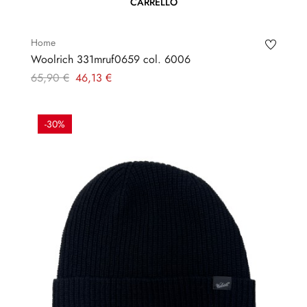
CARRELLO
Home
Woolrich 331mruf0659 col. 6006
Prezzo
Prezzo
65,90 €
46,13 €
regolare
-30%