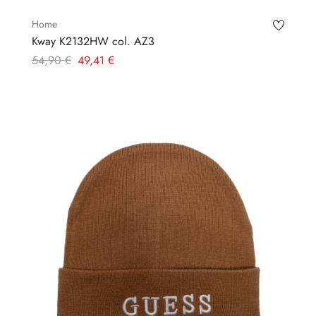
Home
Kway K2132HW col. AZ3
Prezzo
Prezzo
54,90 €
49,41 €
regolare