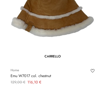
CARRELLO
Home
Emu W7017 col. chestnut
Prezzo
Prezzo
129,00 €
116,10 €
regolare