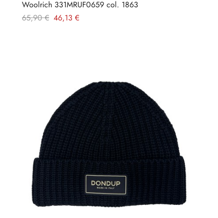
Woolrich 331MRUF0659 col. 1863
Prezzo
Prezzo
65,90 €
46,13 €
regolare