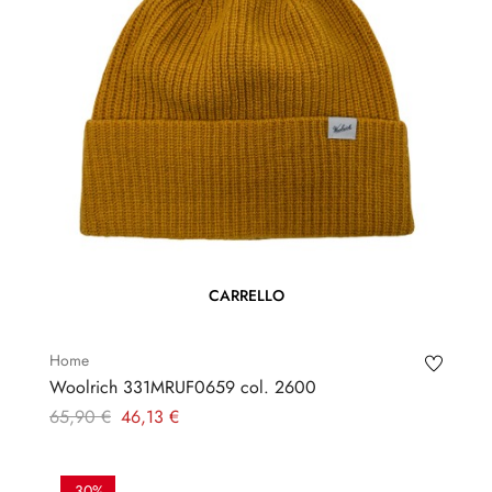
CARRELLO
Home
Woolrich 331MRUF0659 col. 2600
Prezzo
Prezzo
65,90 €
46,13 €
regolare
-30%