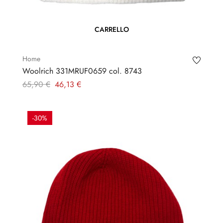
CARRELLO
Home
Woolrich 331MRUF0659 col. 8743
Prezzo
Prezzo
65,90 €
46,13 €
regolare
-30%