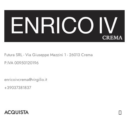
Futura SRL - Via Giuseppe Mazzini 1 - 26013 Crema
P.IVA 00950120196
enricoivcrema@virgilio.it
+39037381837
ACQUISTA
