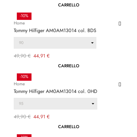
regolare
CARRELLO
-10%
Home
Tommy Hilfiger AM0AM13014 col. BDS
Prezzo
Prezzo
49,90 €
44,91 €
regolare
CARRELLO
-10%
Home
Tommy Hilfiger AM0AM13014 col. 0HD
Prezzo
Prezzo
49,90 €
44,91 €
regolare
CARRELLO