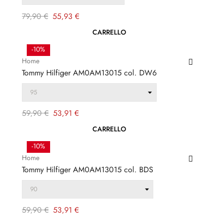
Prezzo
Prezzo
79,90 €
55,93 €
regolare
CARRELLO
-10%
Home
Tommy Hilfiger AM0AM13015 col. DW6
Prezzo
Prezzo
59,90 €
53,91 €
regolare
CARRELLO
-10%
Home
Tommy Hilfiger AM0AM13015 col. BDS
Prezzo
Prezzo
59,90 €
53,91 €