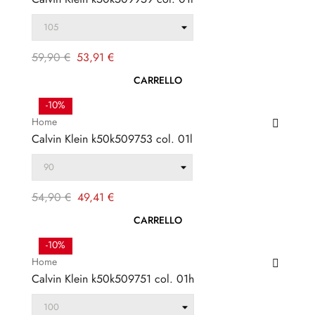
Prezzo
Prezzo
59,90 €
53,91 €
regolare
CARRELLO
-10%
Home
Calvin Klein k50k509753 col. 01l
Prezzo
Prezzo
54,90 €
49,41 €
regolare
CARRELLO
-10%
Home
Calvin Klein k50k509751 col. 01h