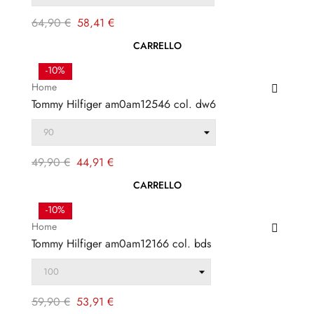
Prezzo
Prezzo
64,90 €
58,41 €
regolare
CARRELLO
-10%
Home
Tommy Hilfiger am0am12546 col. dw6
Prezzo
Prezzo
49,90 €
44,91 €
regolare
CARRELLO
-10%
Home
Tommy Hilfiger am0am12166 col. bds
Prezzo
Prezzo
59,90 €
53,91 €