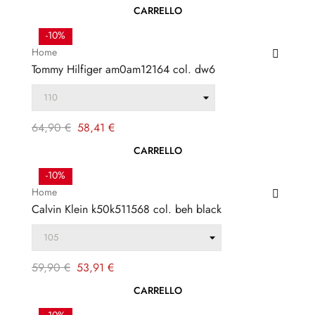
regolare
CARRELLO
-10%
Home
Tommy Hilfiger am0am12164 col. dw6
Prezzo
Prezzo
64,90 €
58,41 €
regolare
CARRELLO
-10%
Home
Calvin Klein k50k511568 col. beh black
Prezzo
Prezzo
59,90 €
53,91 €
regolare
CARRELLO