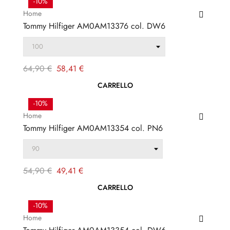
-10%
Home
Tommy Hilfiger AM0AM13376 col. DW6
Prezzo
Prezzo
64,90 €
58,41 €
regolare
CARRELLO
-10%
Home
Tommy Hilfiger AM0AM13354 col. PN6
Prezzo
Prezzo
54,90 €
49,41 €
regolare
CARRELLO
-10%
Home