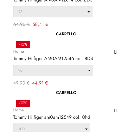
Prezzo
Prezzo
64,90 €
58,41 €
regolare
CARRELLO
-10%
Home
Tommy Hilfiger AM0AM12546 col. BDS
Prezzo
Prezzo
49,90 €
44,91 €
regolare
CARRELLO
-10%
Home
Tommy Hilfiger am0am12549 col. 0hd