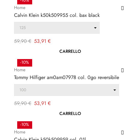
-10%
Home
Calvin Klein k50k509955 col. bax black
Prezzo
Prezzo
59,90 €
53,91 €
regolare
CARRELLO
-10%
Home
Tommy Hilfiger am0am07978 col. 0go reversibile
Prezzo
Prezzo
59,90 €
53,91 €
regolare
CARRELLO
-10%
Home
Calvin Klein k50k509959 col. 01l