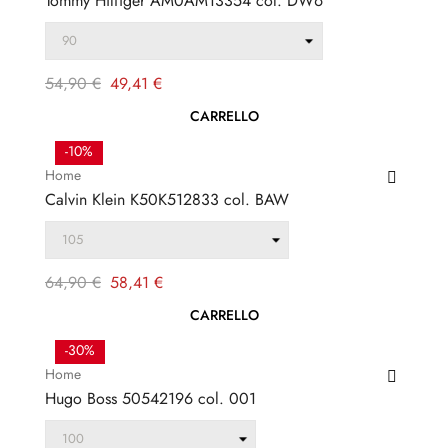
Tommy Hilfiger AM0AM13354 col. DW6
Prezzo
Prezzo
54,90 €
49,41 €
regolare
CARRELLO
-10%
Home
Calvin Klein K50K512833 col. BAW
Prezzo
Prezzo
64,90 €
58,41 €
regolare
CARRELLO
-30%
Home
Hugo Boss 50542196 col. 001