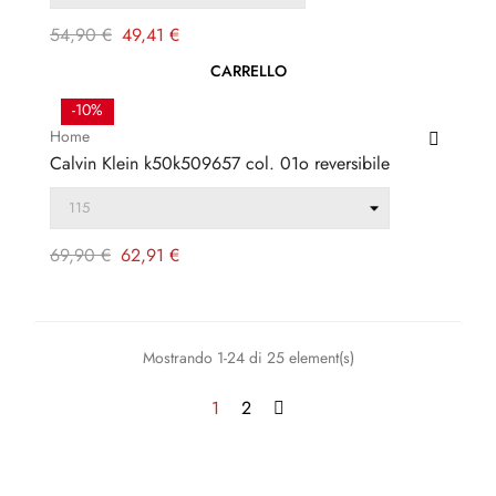
Prezzo
Prezzo
54,90 €
49,41 €
regolare
CARRELLO
-10%
Home
Calvin Klein k50k509657 col. 01o reversibile
Prezzo
Prezzo
69,90 €
62,91 €
regolare
Mostrando 1-24 di 25 element(s)
1
2