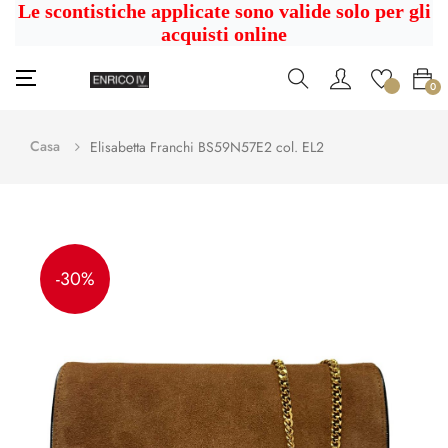
Le scontistiche applicate sono valide solo per gli
acquisti online
navigazione
☰
0
Toggle
Casa
Elisabetta Franchi BS59N57E2 col. EL2
-30%