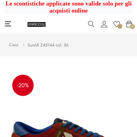
Le scontistiche applicate sono valide solo per gli
acquisti online
navigazione
☰
0
Toggle
Casa
Sun68 Z45144 col. 36
-20%